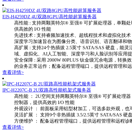
EIS-H4259DZ 4U双路8GPU高性能超算服务器
高性能 : 支持两颗英特尔® 至强® 可扩展处理器，单颗处
供高效的 I/O 性能
先进技术 : 支持睿频加速技术、超线程技术和虚拟化技术
深度学习加速旨在为图像分类、语音识别、语言翻
高扩展 : 支持24个热插拔 2.5英寸 SATA/SAS 硬盘，能
域、虚拟化、AI人工智能、深度学习和人脸识别等
安全保障 : 采用 2000W 80PLUS 钛金级冗余电源
的业务正常运作；配备远程管理端口，提供远程管理和
查看详情>
IPC-H2207C-B 2U双路高性能机架式服务器
高性能 ： 2U空间支持两颗英特尔® 至强® 可扩展处理器
控制器，提供高效的 I/O 性能
外观设计 ： 前面板采用铝型材加工，可选多款外观
灵活扩展 ： 支持9个非热插拔 3.5/2.5英寸 SATA/S
方便维护 ： 配备远程管理端口，提供远程管理和远程诊
查看详情>